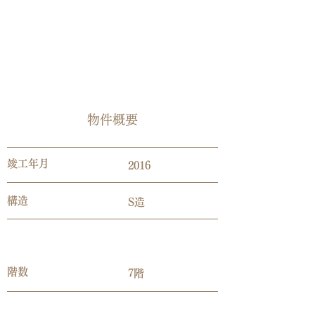
​物件概要
​竣工年月
2016
​構造
S造
​階数
7階