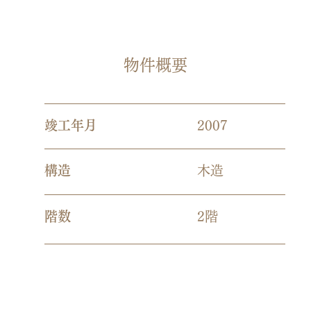
​物件概要
​竣工年月
2007
​構造
木造
​階数
2階